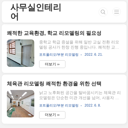
본문 바로가기
사무실인테리
어
쾌적한 교육환경, 학교 리모델링의 필요성
중학교 학급 증설을 위해 일반 교실 전환 리모
델링 공사가 한창 진행 중입니다. 쾌적한 교육
환경을 조성하고 학생들에게 더 나은 학습 공
포트폴리오/부분 리모델링
2022. 6. 21.
간을 제공하기 위한 중요한 프로젝트이죠. 이
번 공사의 핵심은 기존 여닫이문을 철거하고
더보기 ››
미닫이문으로 교체하는 것입니다. 여닫이문은
공간 활용에 제약이 있고, 학생들이 드나들 때
안전사고의 위험이 있어 미닫이문으로 변경하
는 것이 더욱 효율적입니다.미닫이문은 공간
체육관 리모델링 쾌적한 환경을 위한 선택
활용도를 높여 교실 내부를 더 넓게 사용할 수
낡고 노후화된 공간을 탈바꿈시키는 체육관 리
있게 해주고, 학생들이 안전하게 이동할 수 있
모델링은 단순한 미관 개선을 넘어, 사용자 경
도록 도와줍니다. 또한, 미닫이문은 개방감을
험을 향상시키고 안전한 환경을 조성하는 중요
높여 교실 분위기를 더욱 밝고 쾌적하게 만들
포트폴리오/부분 리모델링
2022. 6. 8.
한 작업입니다. 특히 30년 이상 된 노후 체육관
어주는 효과도 있습니다. 단순히 문을 교체하
의 경우, 시설 곳곳에 문제가 발생하기 마련인
는 것 이상의 의미를 가지는 것이죠.이번 리모
더보기 ››
데, 이번 프로젝트에서는 옥상 방수 문제로 인
델링 공사는 단순히 물리적인 환경 개선에 그
해 바닥 에폭시까지 손상된 상황을 해결하고,
치지 않고,..