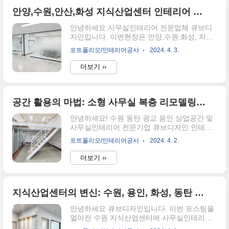
데요 천정을 마감하기전에 스터드를이용하여
감..
석고가벽을 세울 벽틀을새워 준비해줍니다. 간
안양,수원,안산,화성 지식산업센터 인테리어 아트월,유리파티션을 활용한 사무실인테리어
단하게 아트월의 구조를잡습니다. 두껍고 투박
안녕하세요 사무실인테리어 전문업체 큐브디
한 외부간판대신 아트월을 활용하고 할로겐램
자인입니다. 이번현장은 안양,수원,화성, 지식
프를 이용하여 더욱 밝게 상호를 노출시켜줍니
산업센터에위치한 사무실에 인테리어필름과
다. 호실을 2개로 나누는 구조였고 좁은사무실
포트폴리오/인테리어공사
2024. 4. 3.
도배 목공 도배 등 다양한 공정이 들어간 현장
의 시인성을 위하여 유리로 전면부를 마감하여
을 소개해드리겠습니다. 외부와 내부 아트월입
드렸습니다. 에어컨이전비용이 많이나와 벽을
더보기 ››
니다.같은 톤의 필름을 사용하여 일체감을주고
내림시공하여 냉난방을 원활히 할 수 있도록
컴퍼니컬러에맞는 색상을 포인트로 넣음으로
제안드려 완성하였습니다. 대표변호사실은 ..
마무리하였습니다. 인테리어는 전반적으로 깔
끔하게 마무리하였습니다. 포인트 필름은 회사
공간 활용의 마법: 소형 사무실 복층 리모델링 완전 가이드
의 컴퍼니컬러로 사용하고 어두운색 대비 최대
안녕하세요! 수원 동탄 광교 용인 상업공간 및
한 밝은분위기를 유지할수있도록 디자인하였
사무실인테리어 전문기업 큐브디자인 인테리
습니다. 유리안쪽에는 임원실과 회의실로구성
어그룹 입니다. 인테리어 공사완료된 현장을
하고 회의실에는 컬러유리를 활용해 칠판으로
포트폴리오/인테리어공사
2024. 4. 2.
소개해 드리겠습니다. 이번현장은 10평대 복층
구성해드렸습니다. 내,외부의 아트월 모습입니
공사를 진행하였습니다. 조립식 복층선반을 활
다 용인 안산 안양 수원 화성 동탄 등 지식산업
더보기 ››
용하여 간단히 마감한 뒤 가벽을세워 공간을
센터는 소방법이 까다로워 방염필름 및 소방공
분리해주고 계단 밑에 맞춤장을 넣어 버리는
사가 꼭 필요합니다. 사무실 인테..
공간이 없도록 활용하여 보겠습니다. 뒷면도
이런식으로 마감한뒤 추가로 맞춤장을 활용하
지식산업센터의 변신: 수원, 용인, 화성, 동탄 사무실 리모델링 전문가들의 손길로
여 똑같이 마감하여줍니다. 공사 완료사진입니
안녕하세요 큐브디자인입니다. 이번 포스팅을
다. 에어컨이 들어갈수있도록 장 깊이를 신경
얼마전 수원 지식산업센터에 사무실인테리어
써서 빼주고 벽과 일체감있게 마감하여줍니다.
요청을 받고 완료한 현장을 소개해드리겠습니
오브제를 올릴수있도록 무지주 선반을 이용하