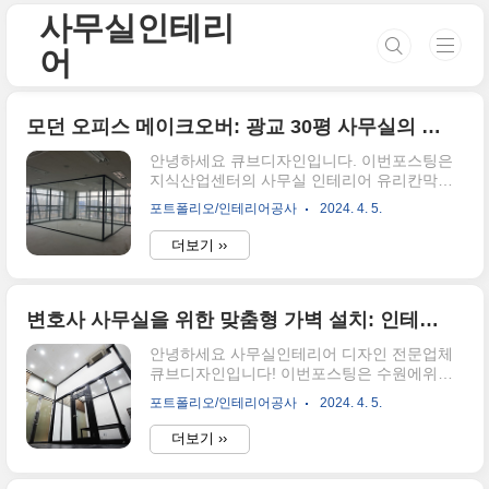
본문 바로가기
사무실인테리
어
모던 오피스 메이크오버: 광교 30평 사무실의 유리칸막이 혁신
안녕하세요 큐브디자인입니다. 이번포스팅은
지식산업센터의 사무실 인테리어 유리칸막이
를 활용한 회의실과대표실을 분리한현장을 소
포트폴리오/인테리어공사
2024. 4. 5.
개해드리겠습니다. 3D와 2D도면을 활용하여
구도와 전체적인 디자인 방향성을 소비자분께
더보기 ››
제시하고 공사를시작합니다. 기존 발코니유리
틀에 맞추어 프레임을세우고 유리를 끼워 마감
합니다. 회의실은 미팅중 외부소음이 들리지않
도록 석고가벽과 속에 흡음재를 넣어 마감하고
변호사 사무실을 위한 맞춤형 가벽 설치: 인테리어 디자인 전문가의 조언
회의시 화이트보드로 활용할수있는 관리가 편
안녕하세요 사무실인테리어 디자인 전문업체
한 화이트컬러유리를 활용하여 마감하였습니
큐브디자인입니다! 이번포스팅은 수원에위치
다. 외부에서 들어올수있는 시선은 간단한 아
한 지식산업센터 상가동 변호사사무실 인테리
트월을 기역자로 꺾어주어 차단합니다. 아트월
포트폴리오/인테리어공사
2024. 4. 5.
어를 진행한 현장을 소개해 드리겠습니다. 수
은 간단하지만 회사의 컴퍼니컬러가 들어간 디
원,영통,광교 등 법원 변호사사무실은 우스와
자인으로 채택하였습니다. 대표실의 유리파티
더보기 ››
스톤처럼 짙은색의마감대를이용하여 고객분들
션은 그라데이션시트를이용하여 시선을 차단
에게 신뢰를 줄수있는 디자인으로 마감하였는
하고 갈바프레임에 검정색필름을이용하여 마