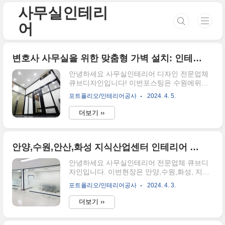
본문 바로가기
사무실인테리
어
변호사 사무실을 위한 맞춤형 가벽 설치: 인테리어 디자인 전문가의 조언
안녕하세요 사무실인테리어 디자인 전문업체
큐브디자인입니다! 이번포스팅은 수원에위치
한 지식산업센터 상가동 변호사사무실 인테리
포트폴리오/인테리어공사
2024. 4. 5.
어를 진행한 현장을 소개해 드리겠습니다. 수
원,영통,광교 등 법원 변호사사무실은 우스와
더보기 ››
스톤처럼 짙은색의마감대를이용하여 고객분들
에게 신뢰를 줄수있는 디자인으로 마감하였는
데요 천정을 마감하기전에 스터드를이용하여
석고가벽을 세울 벽틀을새워 준비해줍니다. 간
안양,수원,안산,화성 지식산업센터 인테리어 아트월,유리파티션을 활용한 사무실인테리어
단하게 아트월의 구조를잡습니다. 두껍고 투박
안녕하세요 사무실인테리어 전문업체 큐브디
한 외부간판대신 아트월을 활용하고 할로겐램
자인입니다. 이번현장은 안양,수원,화성, 지식
프를 이용하여 더욱 밝게 상호를 노출시켜줍니
산업센터에위치한 사무실에 인테리어필름과
다. 호실을 2개로 나누는 구조였고 좁은사무실
포트폴리오/인테리어공사
2024. 4. 3.
도배 목공 도배 등 다양한 공정이 들어간 현장
의 시인성을 위하여 유리로 전면부를 마감하여
을 소개해드리겠습니다. 외부와 내부 아트월입
드렸습니다. 에어컨이전비용이 많이나와 벽을
더보기 ››
니다.같은 톤의 필름을 사용하여 일체감을주고
내림시공하여 냉난방을 원활히 할 수 있도록
컴퍼니컬러에맞는 색상을 포인트로 넣음으로
제안드려 완성하였습니다. 대표변호사실은 ..