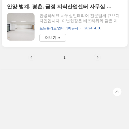
마무리하였습니다. 인테리어는 전반적으로 깔
끔하게 마무리하였습니다. 포인트 필름은 회사
안양 범계, 평촌, 금정 지식산업센터 사무실 인테리어 공사의 모든 것
의 컴퍼니컬러로 사용하고 어두운색 대비 최대
안녕하세요 사무실인테리어 전문업체 큐브디
한 밝은분위기를 유지할수있도록 디자인하였
자인입니다. 이번현장은 비즈타워와 같은 지식
습니다. 유리안쪽에는 임원실과 회의실로구성
산업센터 인테리어를 했던 40평대 사무실인테
하고 회의실에는 컬러유리를 활용해 칠판으로
포트폴리오/인테리어공사
2024. 4. 3.
리어 현장을 소개해드리겠습니다. 인테리어 컨
구성해드렸습니다. 내,외부의 아트월 모습입니
셉은 우드엔 화이트로 아트월은 심플하지만 모
다 용인 안산 안양 수원 화성 동탄 등 지식산업
더보기 ››
서리 라운드처리로 포인트를 주었습니다. 공사
센터는 소방법이 까다로워 방염필름 및 소방공
완료사진입니다. 가구를 활용하여 우드포인트
사가 꼭 필요합니다. 사무실 인테..
를 조금더 추가해 주면 끝입니다. 직업산업센
터의 소방 감지기 추가비용은 최소 100만원부
1
터 시작합니다 회의실의 위쪽은 비워줌으로 공
사에 소방비용을 절약할수있습니다. 천정까지
올라가있는 기존가벽을 철거하고 천정단차와
마감을 새로 손보기보다 아트월과같이 라운드
로 살짝남기고 목공으로 감싸주어 시간과 비용
을 단축하였습니다. 간단한 수전과 탑볼형식의
세면대를 설치하여 손을씻을수있는 탕비구간
을 조성해드렸습니다. 강화 유리도어..