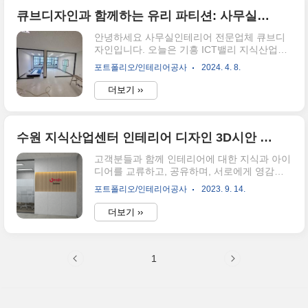
하고 밋밋한 모습입니다. 벽과 바닥, 천장 모두
기본 마감만 되어 있어 앞으로 다양한 인테리
큐브디자인과 함께하는 유리 파티션: 사무실칸막이 혁신 전략
어가 가능할 준비가 되어 있는 상태입니다. 공
안녕하세요 사무실인테리어 전문업체 큐브디
간 자체가 깔끔하고 넓어 활용도에 따라 다양
자인입니다. 오늘은 기흥 ICT밸리 지식산업센
한 디자인 연출이 기대됩니다!파사드 작업을
터 안 유리파티션과 내부아트월 및 전반작인
시작하기 전에 가장 먼저 하는 일은 ‘목공 기초
포트폴리오/인테리어공사
2024. 4. 8.
인테리어 공사를 맡겨주신 현장을 소개해드리
틀 작업’이에요. 쉽게 말해, 나중에 필름을 붙일
겠습니다. 제일먼저 가벽이 생길부분에 목공을
수 있도록 단단한 틀을 만드는 과정이죠. 목재
더보기 ››
이용하여 골조를 잡아준 뒤 석고벽을 치고 도
로 견고한 틀을 만들어야 필름이 깔끔..
장으로 마감할 예정입니다. 골조를 완료하면
석고를 2장겹치는 작업 (2P)를 마무리하고 타
카자국과 이음세 부분을 퍼티로 면을잡습니다.
수원 지식산업센터 인테리어 디자인 3D시안 작업
MDF를 이용하여 내부아트월을 세워 외부시선
고객분들과 함께 인테리어에 대한 지식과 아이
을 차단합니다. 목공을 이용하여 유리틀을 잡
디어를 교류하고, 공유하며, 서로에게 영감을
아주고 유리를 끼우고 문을 달아 마무리합니
주고받을 수 있는 공간이 되기를 바랍니다! 인
다. 바닥의 데코타일과 콤비블라인드의 마감사
포트폴리오/인테리어공사
2023. 9. 14.
테리어 3D 제안은 인테리어 디자인 프로젝트
진입니다. 바닥의 타일같은경우 카펫타일이라
를 계획하고 시각화하는 중요한 단계입니다2D
기존 데코타일보다 2mm정도 높기때문에 전용
더보기 ››
도면이나 설명만으로는 공간의 레이아웃, 색
마감재를 활용하여 마감하여주고, 연그레이톤
상, 가구 배치 등을 완전히 이해하기 어렵기 때
을 활용하여 외부에서 들어오..
문에 3D 모델은 고객에게 더 생생한 경험을 제
공합니다 모든 이해당사자가 동일한 시각적 참
1
조를 공유하므로 의사 결정과 프로젝트 진행이
더 원활하게 이루어집니다. 3D 제안은 고객과
디자이너 간의 효율적인 커뮤니케이션을 촉진
하고, 디자인 아이디어를 시각적으로 이해하기