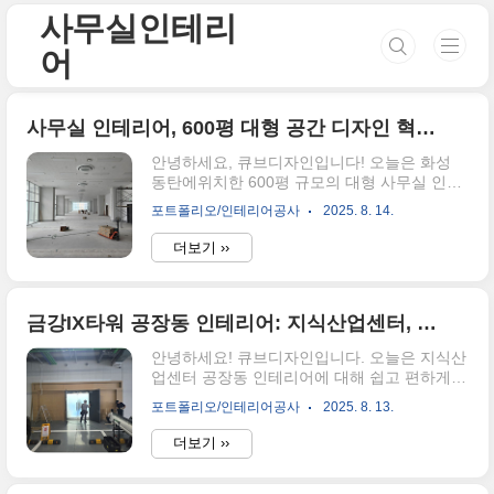
본문 바로가기
사무실인테리
어
사무실 인테리어, 600평 대형 공간 디자인 혁신 (첫 단추)
안녕하세요, 큐브디자인입니다! 오늘은 화성
동탄에위치한 600평 규모의 대형 사무실 인테
리어 현장을 사진과 함께 소개해 드릴게요. 동
포트폴리오/인테리어공사
2025. 8. 14.
탄 실리콘엘리 에서 공사의뢰가들어와 진행한
현장입니다이번 프로젝트는 기업의 정체성을
더보기 ››
반영하고, 직원들의 효율적인 업무 환경을 만
들기 위해 단계별로 꼼꼼하게 진행했습니다.보
양 작업과 철거 작업이 진행된 초기 현장의 모
습입니다. 인테리어공사 시작 전, 가장 먼저 기
금강IX타워 공장동 인테리어: 지식산업센터, 쾌적한 작업 환경 조성을 위한 디자인사례
존 시설물을 보호하기 위해 보양 작업을 실시
안녕하세요! 큐브디자인입니다. 오늘은 지식산
했습니다. 복도, 화장실 등 오가는 동선과 주요
업센터 공장동 인테리어에 대해 쉽고 편하게
시설이 손상되지 않도록 바닥과 벽면에는 먼지
알려드릴게요. 사무실이 꼭 칙칙하고 딱딱할
와 오염을 줄일 수 있는 보양재를 꼼꼼하게 시
포트폴리오/인테리어공사
2025. 8. 13.
필요는 없잖아요! 멋진 디자인으로 회사 이미
공했습니다. 이 단계가 잘 되어 있어야 이후 철
지도 한층 업! 직원들의 업무 만족도도 쑥쑥 올
거와 시공이 원활하게 진행됩니다. 보양이 완
더보기 ››
려볼 수 있답니다😊사진 속 공간은 현재 비어
료된 후에는 기존 구조물과 마감재를 철거하여
있는 상태로, 특별한 장식이나 가구 없이 단순
..